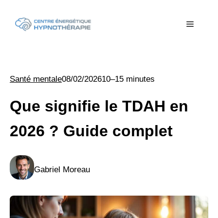
Aller
au
Menu
contenu
Santé mentale
08/02/2026
10–15 minutes
Que signifie le TDAH en
2026 ? Guide complet
Gabriel Moreau