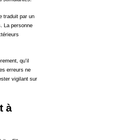
 traduit par un
s. La personne
térieurs
rement, qu’il
Ces erreurs ne
ster vigilant sur
t à