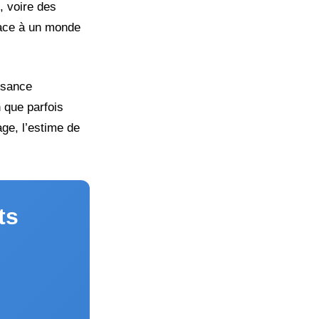
, voire des
 face à un monde
ssance
 que parfois
ge, l’estime de
ts