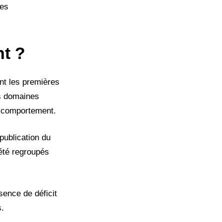
les
t ?
nt les premières
es domaines
le comportement.
publication du
été regroupés
sence de déficit
s.