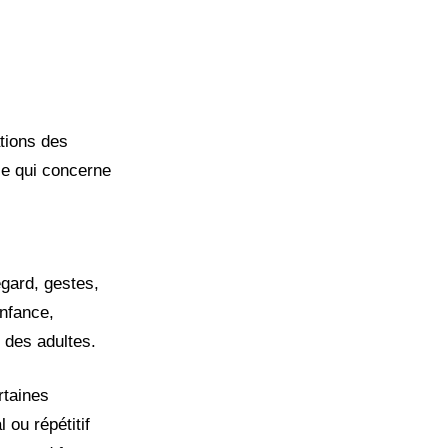
ations des
 ce qui concerne
egard, gestes,
enfance,
 des adultes.
rtaines
 ou répétitif