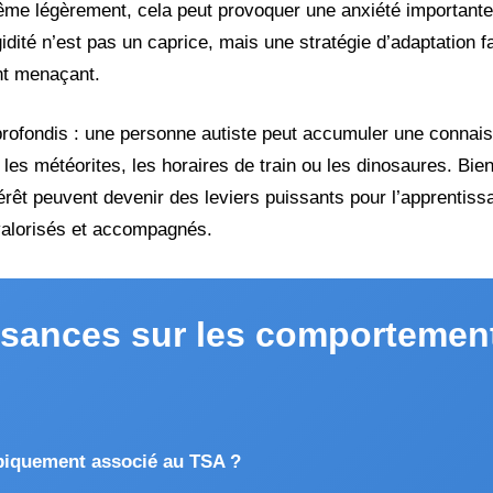
me légèrement, cela peut provoquer une anxiété importante
gidité n’est pas un caprice, mais une stratégie d’adaptation
nt menaçant.
approfondis : une personne autiste peut accumuler une connai
es météorites, les horaires de train ou les dinosaures. Bien
êt peuvent devenir des leviers puissants pour l’apprentissa
t valorisés et accompagnés.
ssances sur les comportemen
piquement associé au TSA ?