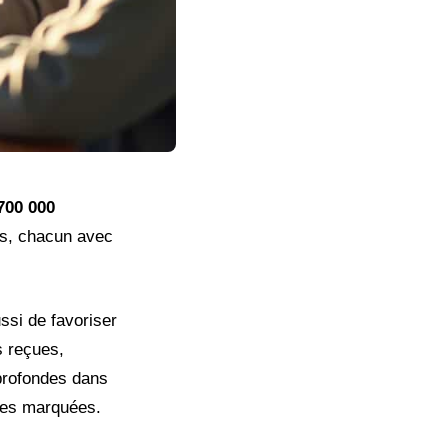
700 000
ls, chacun avec
si de favoriser
s reçues,
 profondes dans
lles marquées.