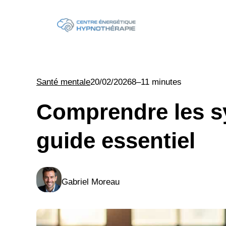
Aller
au
contenu
Santé mentale
20/02/2026
8–11 minutes
Comprendre les s
guide essentiel
Gabriel Moreau