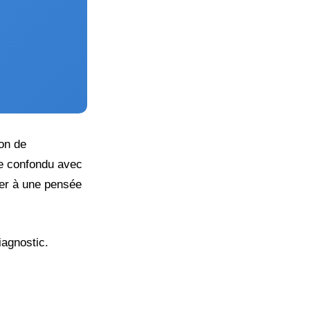
on de
re confondu avec
ler à une pensée
iagnostic.