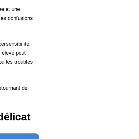
ée et une
 les confusions
ersensibilité,
I élevé peut
u les troubles
étournant de
élicat