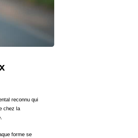
x
ental reconnu qui
te chez la
.
haque forme se