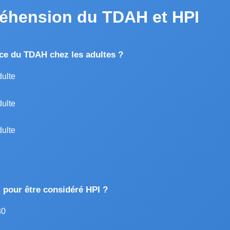
réhension du TDAH et HPI
nce du TDAH chez les adultes ?
dulte
dulte
dulte
I pour être considéré HPI ?
30