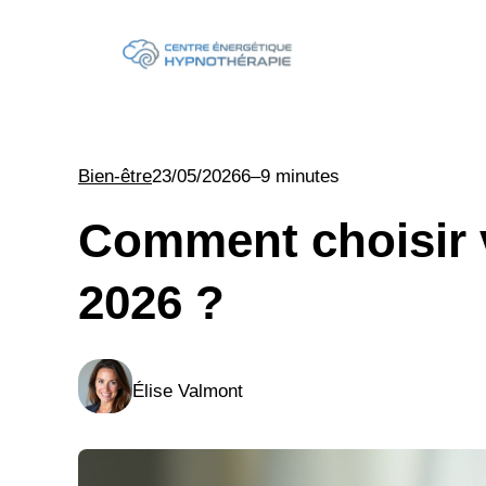
Aller
au
contenu
Bien-être
23/05/2026
6–9 minutes
Comment choisir v
2026 ?
Élise Valmont