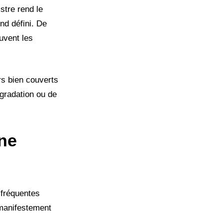
stre rend le
nd défini. De
uvent les
rs bien couverts
égradation ou de
 ne
 fréquentes
 manifestement