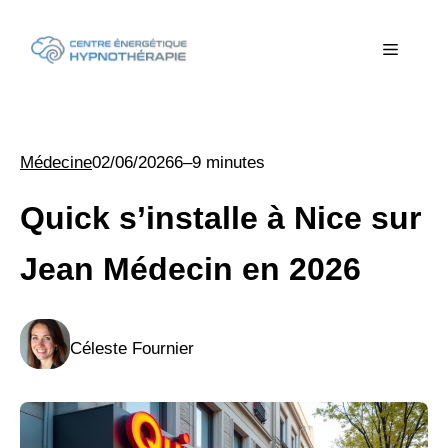
Aller
au
Menu
contenu
Médecine
02/06/2026
6–9 minutes
Quick s’installe à Nice sur
Jean Médecin en 2026
Céleste Fournier