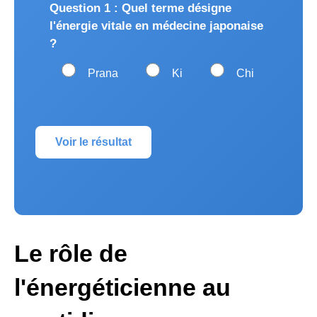
Question 1 : Quel terme désigne
l'énergie vitale en médecine japonaise
?
Prana
Ki
Chi
Voir le résultat
Le rôle de
l'énergéticienne au