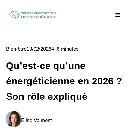
Aller
au
Menu
contenu
Bien-être
13/02/2026
4–6 minutes
Qu’est-ce qu’une
énergéticienne en 2026 ?
Son rôle expliqué
Élise Valmont