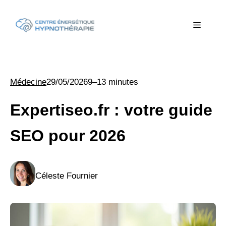
Aller
au
Menu
contenu
Médecine
29/05/2026
9–13 minutes
Expertiseo.fr : votre guide
SEO pour 2026
Céleste Fournier