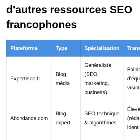
d'autres ressources SEO
francophones
Plateforme
Type
Spécialisation
Tran
Généraliste
Faibl
Blog
(SEO,
Expertiseo.fr
d’équ
média
marketing,
visibl
business)
Élev
Blog
SEO technique
Abondance.com
(réda
expert
& algorithmes
identi