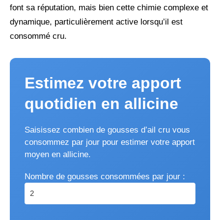
font sa réputation, mais bien cette chimie complexe et
dynamique, particulièrement active lorsqu’il est
consommé cru.
Estimez votre apport
quotidien en allicine
Saisissez combien de gousses d’ail cru vous
consommez par jour pour estimer votre apport
moyen en allicine.
Nombre de gousses consommées par jour :