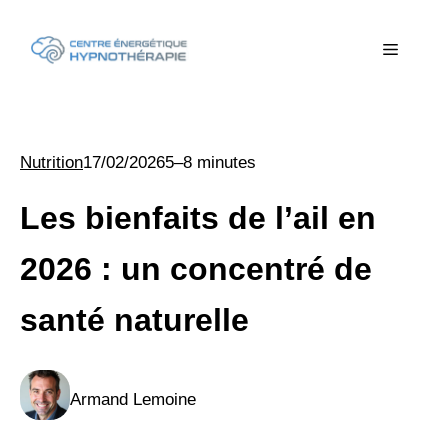
Aller
au
Menu
contenu
Nutrition
17/02/2026
5–8 minutes
Les bienfaits de l’ail en
2026 : un concentré de
santé naturelle
Armand Lemoine